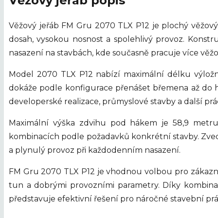
Věžový jeřáb popis
Věžový jeřáb FM Gru 2070 TLX P12 je plochý věžový 
dosah, vysokou nosnost a spolehlivý provoz. Konst
nasazení na stavbách, kde současně pracuje více věžo
Model 2070 TLX P12 nabízí maximální délku výložn
dokáže podle konfigurace přenášet břemena až do hm
developerské realizace, průmyslové stavby a další pr
Maximální výška zdvihu pod hákem je 58,9 metru
kombinacích podle požadavků konkrétní stavby. Zved
a plynulý provoz při každodenním nasazení.
FM Gru 2070 TLX P12 je vhodnou volbou pro zákazníky
tun a dobrými provozními parametry. Díky kombinac
představuje efektivní řešení pro náročné stavební prá