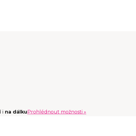
í
i
na dálku
Prohlédnout možnosti »