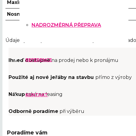
Maximální nosnost
Nosnost na hrotu
NADROZMĚRNÁ PŘEPRAVA
Údaje vycházejí z možného osazení jeřábu na základo
REFERENCE
Ihneď dostupné
na prodej nebo k pronájmu
Použité aj nové jeřáby na stavbu
přímo z výroby
Nákup
také na leasing
KONTAKT
Odborně poradíme
při výběru
Poradíme vám