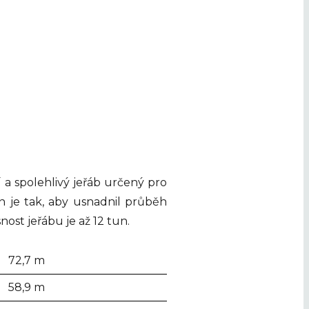
a spolehlivý jeřáb určený pro
n je tak, aby usnadnil průběh
ost jeřábu je až 12 tun.
72,7 m
58,9 m