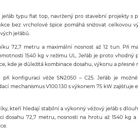
jeřáb typu flat top, navržený pro stavební projekty s
rukce bez vrcholové špice pomáhá snižovat celkovou v
vých jeřábů.
íku 72,7 metru a maximální nosnost až 12 tun. Při 
otnosti 1540 kg v režimu UL. Jeřáb je proto vhodný pr
áce, kde je důležitá kombinace dosahu, výkonu a přesné
 při konfiguraci věže SN2050 – C25. Jeřáb je možn
ací mechanismus V100.130 s výkonem 75 kW zajišťuje e
, kteří hledají stabilní a výkonný věžový jeřáb s dlou
i dosahu 72,7 metru, nosnosti na hrotu až 1540 kg a
ce.