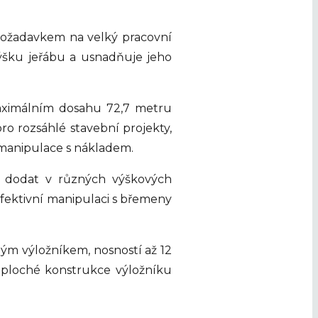
 požadavkem na velký pracovní
ýšku jeřábu a usnadňuje jeho
maximálním dosahu 72,7 metru
o rozsáhlé stavební projekty,
 manipulace s nákladem.
é dodat v různých výškových
fektivní manipulaci s břemeny
hým výložníkem, nosností až 12
 ploché konstrukce výložníku