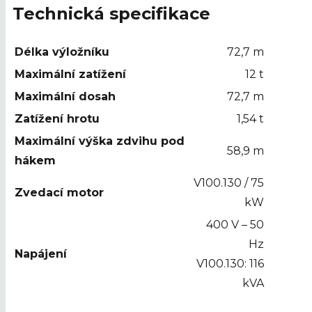
Technická specifikace
Délka výložníku
72,7 m
Maximální zatížení
12 t
Maximální dosah
72,7 m
Zatížení hrotu
1,54 t
Maximální výška zdvihu pod
58,9 m
hákem
V100.130 / 75
Zvedací motor
kW
400 V – 50
Hz
Napájení
V100.130: 116
kVA