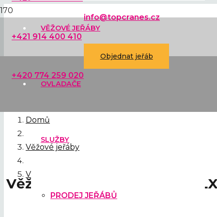
info@topcranes.cz
VĚŽOVÉ JEŘÁBY
+421 914 400 410
Objednat jeřáb
+420 774 259 020
OVLADAČE
Domů
SLUŽBY
Věžové jeřáby
Věžový jeřáb FMGru 2070 TLX P12
Věžový jeřáb FMGru 2070 TLX
PRODEJ JEŘÁBŮ