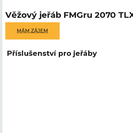
Věžový jeřáb FMGru 2070 TL
MÁM ZÁJEM
Příslušenství pro jeřáby