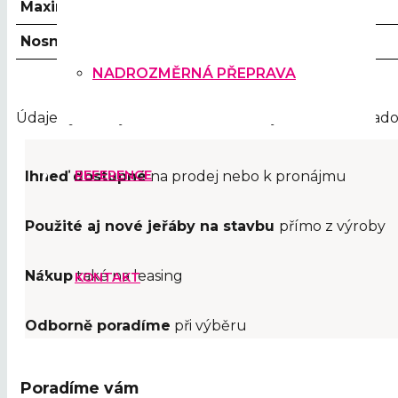
Maximální nosnost
Nosnost na hrotu
NADROZMĚRNÁ PŘEPRAVA
Údaje vycházejí z možného osazení jeřábu na základo
REFERENCE
Ihneď dostupné
na prodej nebo k pronájmu
Použité aj nové jeřáby na stavbu
přímo z výroby
Nákup
také na leasing
KONTAKT
Odborně poradíme
při výběru
Poradíme vám