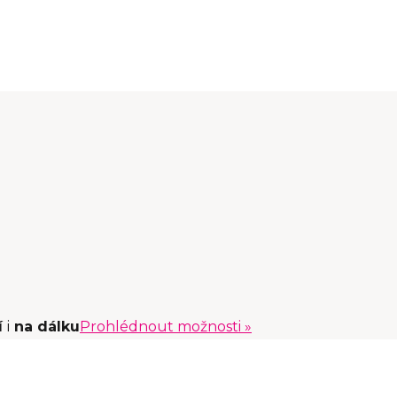
í
i
na dálku
Prohlédnout možnosti »