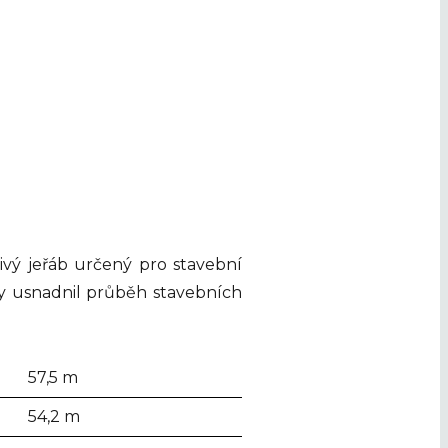
ivý jeřáb určený pro stavební
by usnadnil průběh stavebních
57,5 m
54,2 m