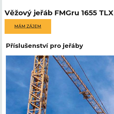
Věžový jeřáb FMGru 1655 TLX
MÁM ZÁJEM
Příslušenství pro jeřáby