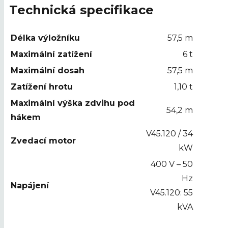
Technická specifikace
Délka výložníku
57,5 m
Maximální zatížení
6 t
Maximální dosah
57,5 m
Zatížení hrotu
1,10 t
Maximální výška zdvihu pod
54,2 m
hákem
V45.120 / 34
Zvedací motor
kW
400 V – 50
Hz
Napájení
V45.120: 55
kVA