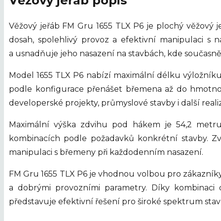
Věžový jeřáb popis
Věžový jeřáb FM Gru 1655 TLX P6 je plochý věžový j
dosah, spolehlivý provoz a efektivní manipulaci s
a usnadňuje jeho nasazení na stavbách, kde současně
Model 1655 TLX P6 nabízí maximální délku výložníku
podle konfigurace přenášet břemena až do hmotnos
developerské projekty, průmyslové stavby i další real
Maximální výška zdvihu pod hákem je 54,2 metru
kombinacích podle požadavků konkrétní stavby. Zv
manipulaci s břemeny při každodenním nasazení.
FM Gru 1655 TLX P6 je vhodnou volbou pro zákazníky, 
a dobrými provozními parametry. Díky kombinaci 
představuje efektivní řešení pro široké spektrum stav