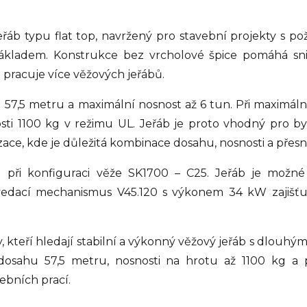
eřáb typu flat top, navržený pro stavební projekty s 
 nákladem. Konstrukce bez vrcholové špice pomáhá sn
 pracuje více věžových jeřábů.
 57,5 metru a maximální nosnost až 6 tun. Při maximá
ti 1100 kg v režimu UL. Jeřáb je proto vhodný pro b
izace, kde je důležitá kombinace dosahu, nosnosti a pře
 při konfiguraci věže SK1700 – C25. Jeřáb je možn
edací mechanismus V45.120 s výkonem 34 kW zajišťuj
kteří hledají stabilní a výkonný věžový jeřáb s dlouhým
dosahu 57,5 metru, nosnosti na hrotu až 1100 kg a 
ebních prací.