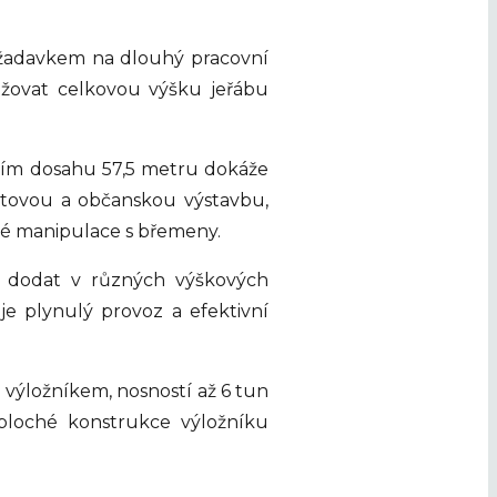
požadavkem na dlouhý pracovní
ižovat celkovou výšku jeřábu
lním dosahu 57,5 metru dokáže
ytovou a občanskou výstavbu,
sné manipulace s břemeny.
é dodat v různých výškových
e plynulý provoz a efektivní
 výložníkem, nosností až 6 tun
ploché konstrukce výložníku