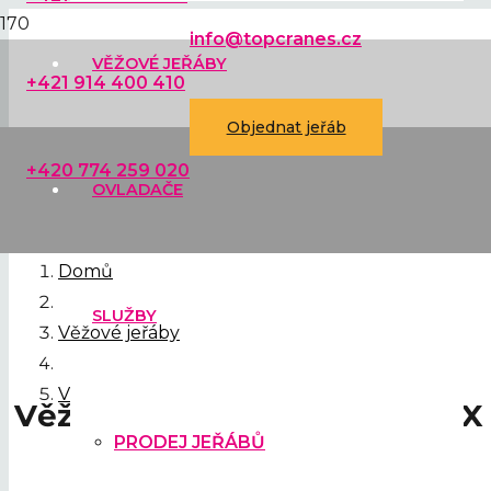
info@topcranes.cz
VĚŽOVÉ JEŘÁBY
+421 914 400 410
Objednat jeřáb
+420 774 259 020
OVLADAČE
Domů
SLUŽBY
Věžové jeřáby
Věžový jeřáb FMGru 1655 TLX P6
Věžový jeřáb FMGru 1655 TLX
PRODEJ JEŘÁBŮ