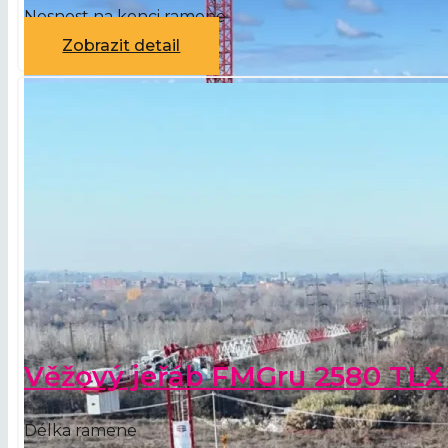
Nosnost na konci ramene
Zobrazit detail
Věžový jeřáb FMGru 2580 TLX
Délka ramene