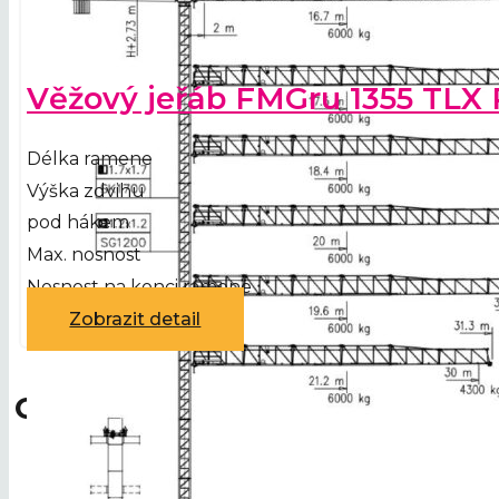
Věžový jeřáb FMGru 1355 TLX 
Délka ramene
Výška zdvihu
pod hákem
Max. nosnost
Nosnost na konci ramene
Zobrazit detail
Galerie