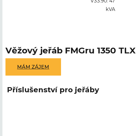
V33.90: 47
kVA
Věžový jeřáb FMGru 1350 TLX
MÁM ZÁJEM
Příslušenství pro jeřáby