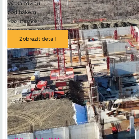
Výška zdvihu
pod hákem
Max. nosnost
Nosnost na konci ramene
Zobrazit detail