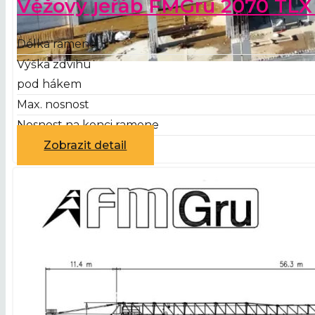
Věžový jeřáb FMGru 2070 TLX
Délka ramene
Výška zdvihu
pod hákem
Max. nosnost
Nosnost na konci ramene
Zobrazit detail