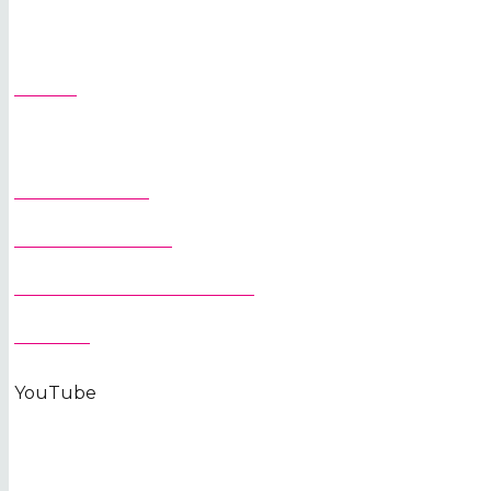
PŘEPRAVA JEŘÁBŮ
SLUŽBY
O SPOLEČNOSTI
JEŘÁBY NA STAVBU
OCHRANA OSOBNÍCH ÚDAJŮ
KONTAKT
YouTube
KONTAKTUJTE NÁS