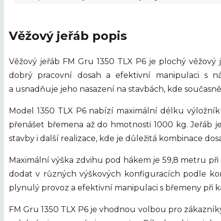
Věžový jeřáb popis
Věžový jeřáb FM Gru 1350 TLX P6 je plochý věžový j
dobrý pracovní dosah a efektivní manipulaci s 
a usnadňuje jeho nasazení na stavbách, kde současně
Model 1350 TLX P6 nabízí maximální délku výložník
přenášet břemena až do hmotnosti 1000 kg. Jeřáb j
stavby i další realizace, kde je důležitá kombinace d
Maximální výška zdvihu pod hákem je 59,8 metru při o
dodat v různých výškových konfiguracích podle ko
plynulý provoz a efektivní manipulaci s břemeny při
FM Gru 1350 TLX P6 je vhodnou volbou pro zákazníky, 