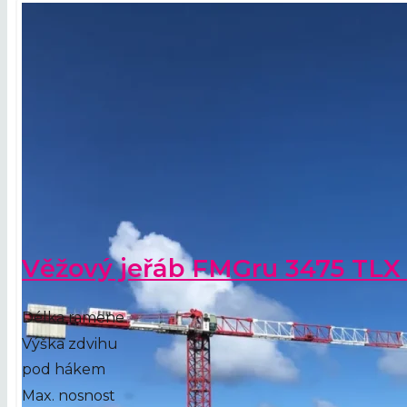
Věžový jeřáb FMGru 3475 TLX
Délka ramene
Výška zdvihu
pod hákem
Max. nosnost