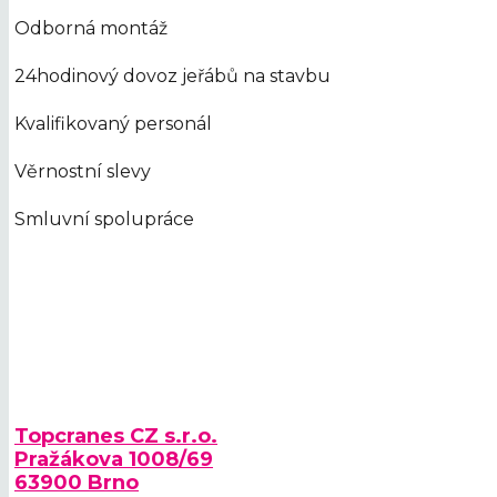
Odborná montáž
24hodinový dovoz jeřábů na stavbu
Kvalifikovaný personál
Věrnostní slevy
Smluvní spolupráce
Topcranes CZ s.r.o.
Pražákova 1008/69
63900 Brno