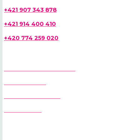
+421 907 343 878
+421 914 400 410
+420 774 259 020
PRŮVODCE VÝBĚREM JEŘÁBU
STAVEBNÍ JEŘÁBY
SAMOSKLÁDACÍ JEŘÁBY
VĚŽOVÉ JEŘÁBY
PRODEJ JEŘÁBŮ
PRONÁJEM JEŘÁBŮ