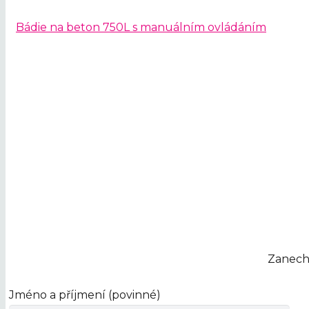
Bádie na beton 750L s manuálním ovládáním
Pronájem jeřábů na
Naši specialisté vám jeřáb 
Zanech
Jméno a příjmení (povinné)