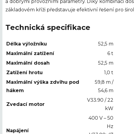
a dobrými provozními parametry. Díky kombinaci dos
základovém kříži představuje efektivní řešení pro šir
Technická specifikace
Délka výložníku
52,5 m
Maximální zatížení
6 t
Maximální dosah
52,5 m
Zatížení hrotu
1,0 t
Maximální výška zdvihu pod
59,8 m /
hákem
54,6 m
V33.90 / 22
Zvedací motor
kW
400 V – 50
Hz
Napájení