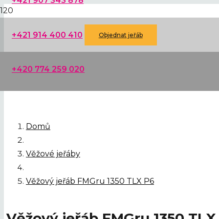
+421 907 343 878
+421 914 400 410
Objednat jeřáb
+420 774 259 020
Domů
Věžové jeřáby
Věžový jeřáb FMGru 1350 TLX P6
Věžový jeřáb FMGru 1350 TLX