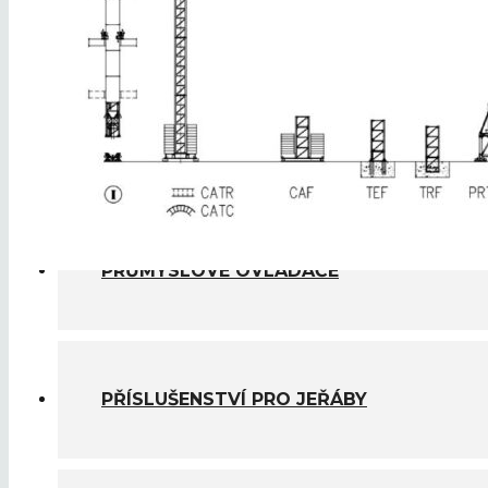
STAVEBNÍ JEŘÁBY
VĚŽOVÉ JEŘÁBY
PRŮMYSLOVÉ OVLADAČE
PŘÍSLUŠENSTVÍ PRO JEŘÁBY