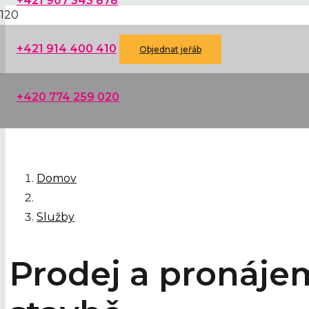
+421 907 343 878
+421 914 400 410
Objednat jeřáb
+420 774 259 020
Domov
Služby
P
rodej
a
pronáje