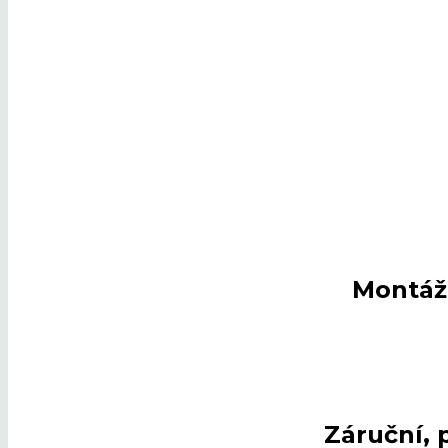
Montáž
Záručn
í
,