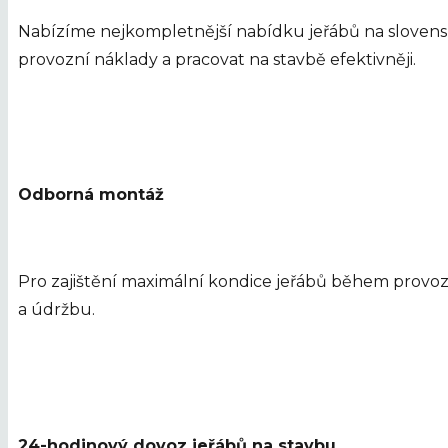
Nabízíme nejkompletnější nabídku jeřábů na slovensk
provozní náklady a pracovat na stavbě efektivněji.
Odborná montáž
Pro zajištění maximální kondice jeřábů během provoz
a údržbu.
24-hodinový dovoz jeřábů na stavbu