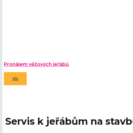
Pronájem věžových jeřábů
Víc
Servis k jeřábům na stav