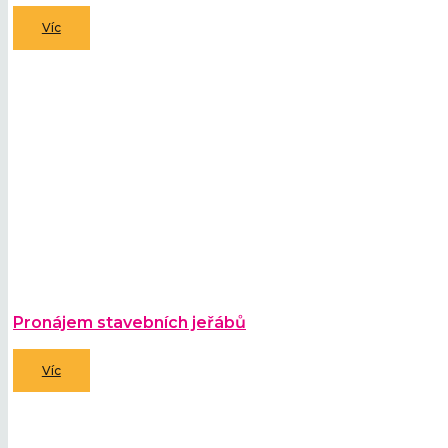
Víc
Pronájem stavebních jeřábů
Víc