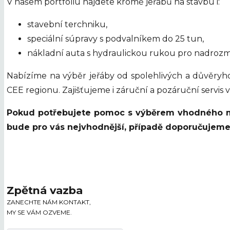
V našem portfoliu najdete kromě jeřábů na stavbu i:
stavební terchniku,
speciální súpravy s podvalníkem do 25 tun,
nákladní auta s hydraulickou rukou pro nadroz
Nabízíme na výběr jeřáby od spolehlivých a důvěry
CEE regionu. Zajišťujeme i záruční a pozáruční servis
Pokud potřebujete pomoc s výběrem vhodného mo
bude pro vás nejvhodnější, případě doporučujeme 
Zpětná vazba
ZANECHTE NÁM KONTAKT,
MY SE VÁM OZVEME.