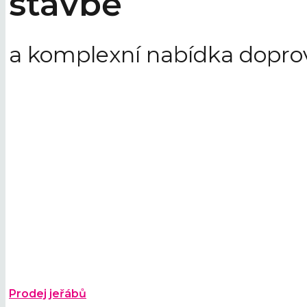
stavbě
a
komplexní nabídka
dopro
Prodej jeřábů