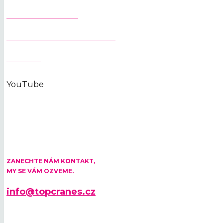
JEŘÁBY NA STAVBU
OCHRANA OSOBNÍCH ÚDAJŮ
KONTAKT
YouTube
KONTAKTUJTE NÁS
ZANECHTE NÁM KONTAKT,
MY SE VÁM OZVEME.
info@topcranes.cz