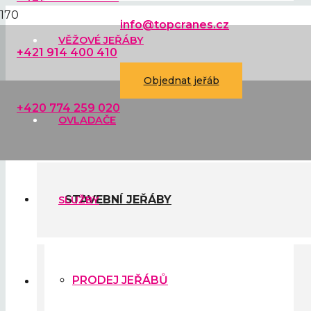
info@topcranes.cz
VĚŽOVÉ JEŘÁBY
+421 914 400 410
Objednat jeřáb
+420 774 259 020
OVLADAČE
STAVEBNÍ JEŘÁBY
SLUŽBY
PRODEJ JEŘÁBŮ
VĚŽOVÉ JEŘÁBY