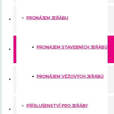
PRONÁJEM JEŘÁBU
PRŮMYSLOVÉ OVLADAČE
PRONÁJEM STAVEBNÍCH JEŘÁBŮ
PŘÍSLUŠENSTVÍ PRO JEŘÁBY
PRONÁJEM VĚŽOVÝCH JEŘÁBŮ
STAVEBNÍ TECHNIKA
PŘÍSLUŠENSTVÍ PRO JEŘÁBY
SLUŽBY