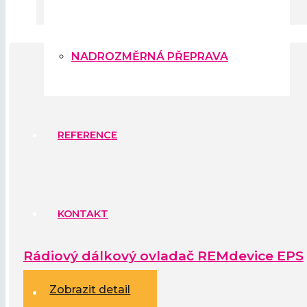
NADROZMĚRNÁ PŘEPRAVA
REFERENCE
KONTAKT
Rádiový dálkový ovladač REMdevice EPS
Zobrazit detail