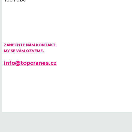
KONTAKTUJTE NÁS
ZANECHTE NÁM KONTAKT,
MY SE VÁM OZVEME.
info@topcranes.cz
© 2026 TOP CRANES 