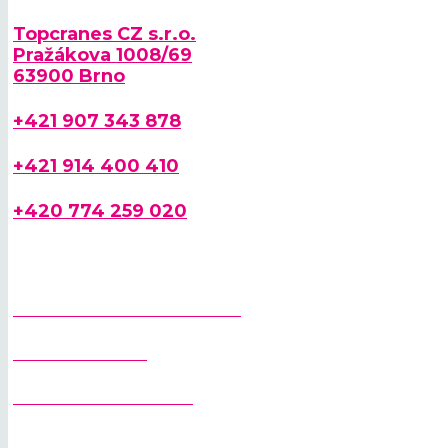
Topcranes CZ s.r.o.
Pražákova 1008/69
63900 Brno
+421 907 343 878
+421 914 400 410
+420 774 259 020
PRŮVODCE VÝBĚREM JEŘÁBU
STAVEBNÍ JEŘÁBY
SAMOSKLÁDACÍ JEŘÁBY
VĚŽOVÉ JEŘÁBY