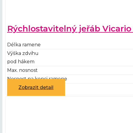
Rýchlostavitelný jeřáb Vicari
Délka ramene
Výška zdvihu
pod hákem
Max. nosnost
Nosnost na konci ramene
Zobrazit detail