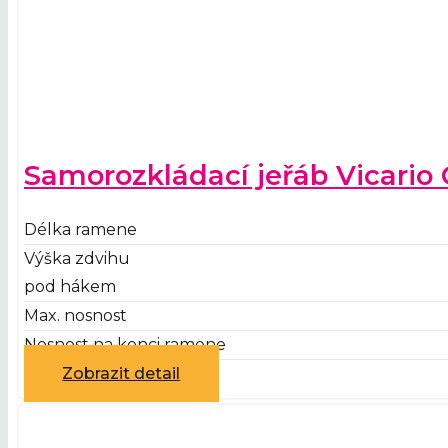
Samorozkládací jeřáb Vicari
Délka ramene
Výška zdvihu
pod hákem
Max. nosnost
Nosnost na konci ramene
Zobrazit detail