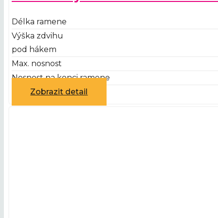
Délka ramene
Výška zdvihu
pod hákem
Max. nosnost
Nosnost na konci ramene
Zobrazit detail