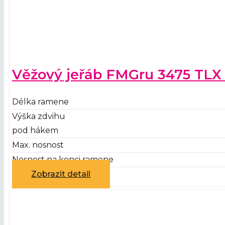
Věžový jeřáb FMGru 3475 TLX
Délka ramene
Výška zdvihu
pod hákem
Max. nosnost
Nosnost na konci ramene
Zobrazit detail