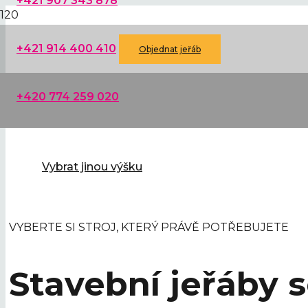
+421 907 343 878
+421 914 400 410
Objednat jeřáb
+420 774 259 020
Vybrat jinou výšku
VYBERTE SI STROJ, KTERÝ PRÁVĚ POTŘEBUJETE
Stavební jeřáby 