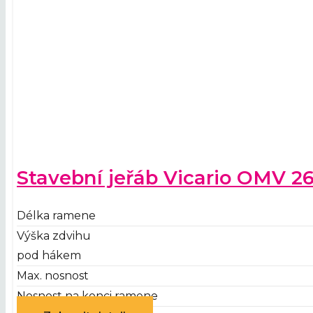
Stavební jeřáb Vicario OMV 2
Délka ramene
Výška zdvihu
pod hákem
Max. nosnost
Nosnost na konci ramene