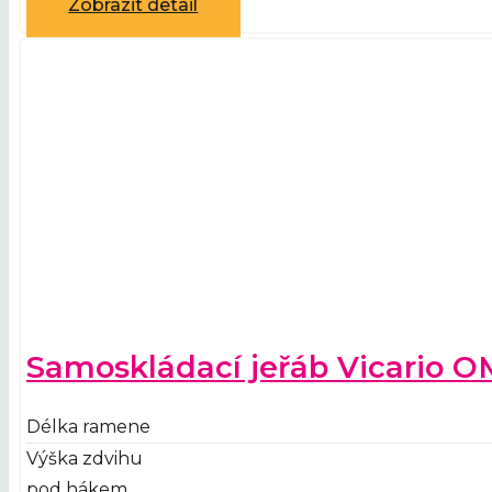
Zobrazit detail
Samoskládací jeřáb Vicario O
Délka ramene
Výška zdvihu
pod hákem