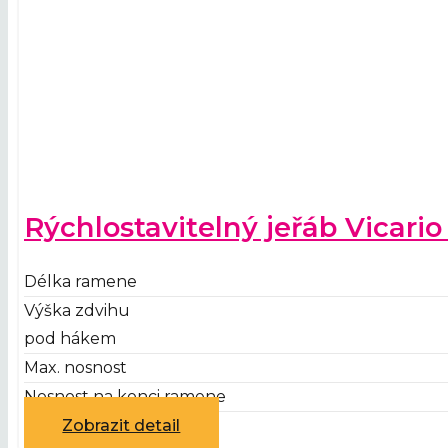
Rýchlostavitelný jeřáb Vicari
Délka ramene
Výška zdvihu
pod hákem
Max. nosnost
Nosnost na konci ramene
Zobrazit detail