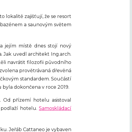
lokalitě zajišťují, že se resort
ním bazénem a saunovým světem
 jejím místě dnes stojí nový
 Jak uvedl architekt Ing.arch.
li navrátit filozofii původního
e zvolena provětrávaná dřevěná
zdičkovým standardem. Součástí
u byla dokončena v roce 2019.
 Od přízemí hotelu asistoval
 podlaží hotelu.
Samoskládací
níku. Jeřáb Cattaneo je vybaven