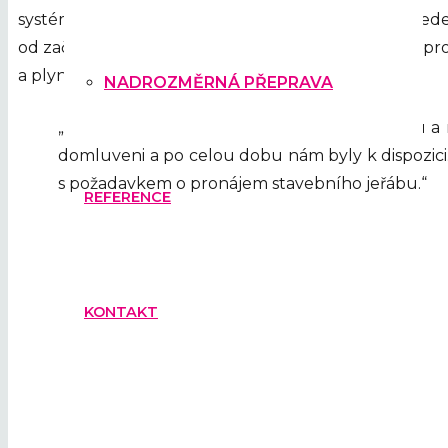
systémem rychlé montáže, proto instalace a uveden
od začátku v bezprostřední vzdálenosti od stavby, pr
a plynulé ovládání a aktivní zapojení při výstavbě.
NADROZMĚRNÁ PŘEPRAVA
„Ceníme si profesionální přístup celého týmu a r
domluveni a po celou dobu nám byly k dispozic
s požadavkem o pronájem stavebního jeřábu.“
REFERENCE
KONTAKT