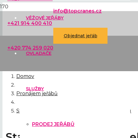
info@topcranes.cz
VĚŽOVÉ JEŘÁBY
+421 914 400 410
Objednat jeřáb
+420 774 259 020
OVLADAČE
Domov
SLUŽBY
Pronájem jeřábů
Stavební jěráb Cattaneo při výstavbě 4* hotelu
PRODEJ JEŘÁBŮ
Stavba hotelu – 4* Hote