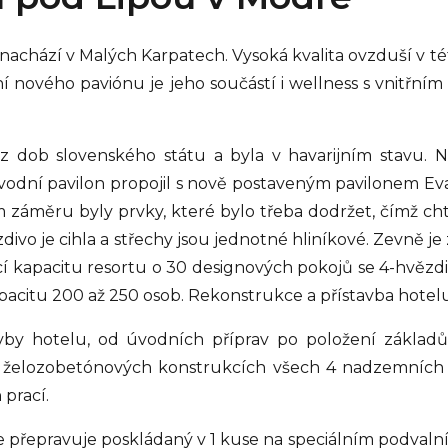
nachází v Malých Karpatech. Vysoká kvalita ovzduší v této 
ní nového paviónu je jeho součástí i wellness s vnitř
dob slovenského státu a byla v havarijním stavu. Na
odní pavilon propojil s nově postaveným pavilonem Eva.
ím záměru byly prvky, které bylo třeba dodržet, čímž chtě
ivo je cihla a střechy jsou jednotné hliníkové. Zevně j
vací kapacitu resortu o 30 designových pokojů se 4-hvě
pacitu 200 až 250 osob. Rekonstrukce a přístavba hotel
vby hotelu, od úvodních příprav po položení základů.
ých želozobetónových konstrukcích všech 4 nadzemních
prací.
 se přepravuje poskládaný v 1 kuse na speciálním podval