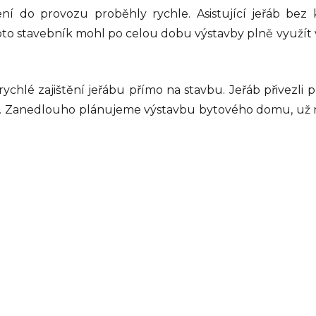
í do provozu proběhly rychle. Asistující jeřáb bez 
oto stavebník mohl po celou dobu výstavby plně využít 
ychlé zajištění jeřábu přímo na stavbu. Jeřáb přivezli p
i. Zanedlouho plánujeme výstavbu bytového domu, už 